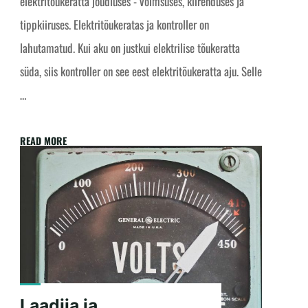
elektritõukeratta jõudluses - võimsuses, kiirenduses ja
tippkiiruses. Elektritõukeratas ja kontroller on
lahutamatud. Kui aku on justkui elektrilise tõukeratta
süda, siis kontroller on see eest elektritõukeratta aju. Selle
…
"Kontroller
READ MORE
ja
elektritõukeratas
-
mis
on
kontroller?"
Laadija ja