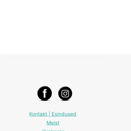
ja
elektritõukeratas
-
kuidas
peaks
laadima?"
Kontakt | Esindused
Meist