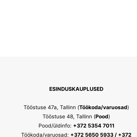
kaitseaste
-
kui
veekindel
on
elektritõukeratas?"
ESINDUSKAUPLUSED
Tööstuse 47a, Tallinn (
Töökoda/varuosad
)
Tööstuse 48, Tallinn (
Pood
)
Pood/üldinfo:
+372 5354 7011
Töökoda/varuosad:
+372 5650 5933 / +372