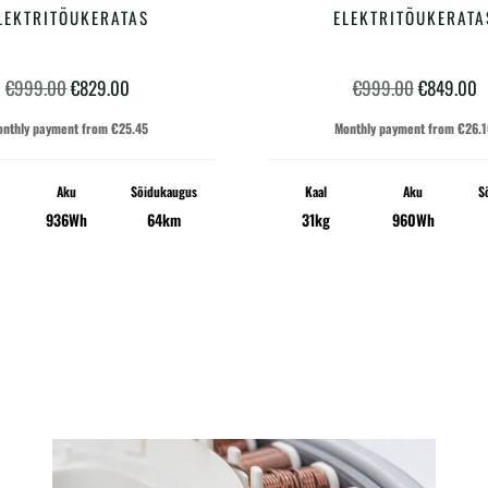
LEKTRITÕUKERATAS
ELEKTRITÕUKERATA
Algne
Praegune
Algne
P
€
999.00
€
829.00
€
999.00
€
849.00
hind
hind
hind
h
onthly payment from
€
25.45
Monthly payment from
€
26.
oli:
on:
oli:
o
Aku
Sõidukaugus
Kaal
Aku
S
€999.00.
€829.00.
€999.00.
€
936Wh
64km
31kg
960Wh