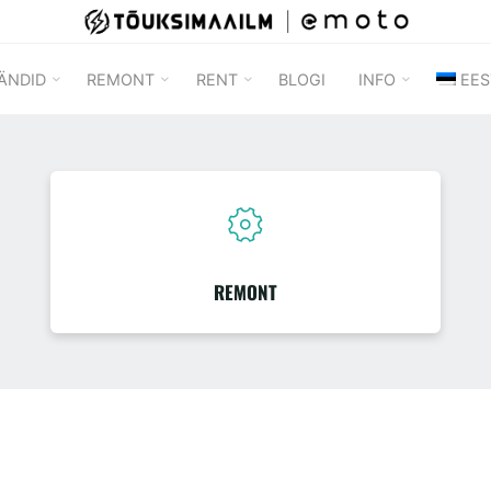
TÕUKSIMAAILM
ÄNDID
REMONT
RENT
BLOGI
INFO
EES
REMONT