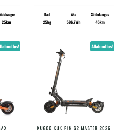
õidukaugus
Kaal
Aku
Sõidukaugus
25km
25kg
596.7Wh
45km
llahindlus!
Allahindlus!
MAX
KUGOO KUKIRIN G2 MASTER 2026
LISA KORVI