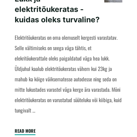
elektritõukeratas -
kuidas oleks turvaline?
Elektritõukeratas on oma olemuselt kergesti varastatav.
Selle vältimiseks on seega väga tähtis, et
elekritõukerattale oleks paigaldatud väga hea lukk.
Üldjuhul kaalub elektritõukeratas vähem kui 23kg ja
mahub ka kõige väiksematesse autodesse ning seda on
mitte lukustades varastel väga kerge ära varastada. Mõni
elektritõukeratas on varustatud süüteluku või kiibiga, kuid
tungivalt …
"Lukk
READ MORE