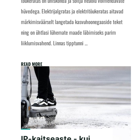
tõukeratas on ühiskonda ja sõitja heaolu võimendavate
hüvedega. Elektrijalgratas ja elektritõukeratas aitavad
märkimisväärselt langetada kasvuhoonegaaside teket
ning on ühtlasi lühemate maade läbimiseks parim
liiklumisvahend. Linnas tipptunni …
"Elektritõukeratas
READ MORE
ja
regulatsioonide
negatiivne
mõju"
IP-kaitseaste - kui