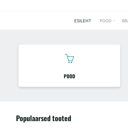
Skip
to
ESILEHT
POOD
BR
content
POOD
Populaarsed tooted