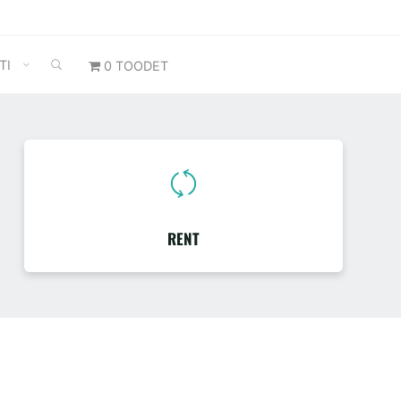
SEARCH
TI
0 TOODET
RENT