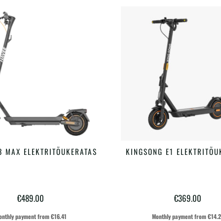
3 MAX ELEKTRITÕUKERATAS
KINGSONG E1 ELEKTRITÕU
LISA KORVI
LISA KORVI
€
489.00
€
369.00
onthly payment from
€
16.41
Monthly payment from
€
14.