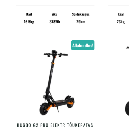
oli:
on:
Kaal
Aku
Sõidukaugus
Kaal
€379.00.
€298.00.
16.5kg
378Wh
29km
23kg
Allahindlus!
KUGOO G2 PRO ELEKTRITÕUKERATAS
LISA KORVI