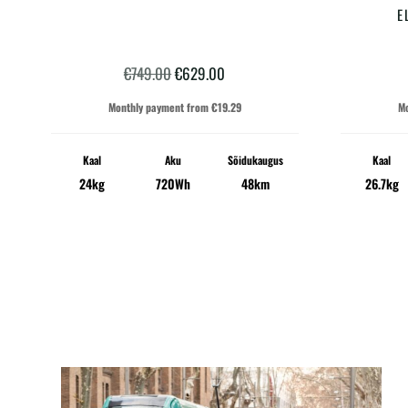
E
Algne
Praegune
€
749.00
€
629.00
hind
hind
Monthly payment from
€
19.29
M
oli:
on:
Kaal
Aku
Sõidukaugus
Kaal
€749.00.
€629.00.
24kg
720Wh
48km
26.7kg