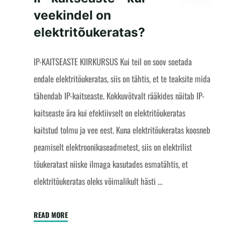
veekindel on
elektritõukeratas?
IP-KAITSEASTE KIIRKURSUS Kui teil on soov soetada
endale elektritõukeratas, siis on tähtis, et te teaksite mida
tähendab IP-kaitseaste. Kokkuvõtvalt rääkides näitab IP-
kaitseaste ära kui efektiivselt on elektritõukeratas
kaitstud tolmu ja vee eest. Kuna elektritõukeratas koosneb
peamiselt elektroonikaseadmetest, siis on elektrilist
tõukeratast niiske ilmaga kasutades esmatähtis, et
elektritõukeratas oleks võimalikult hästi …
"IP-
READ MORE