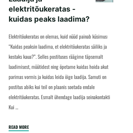
elektritõukeratas -
kuidas peaks laadima?
Elektritõukeratas on olemas, kuid nüüd painab küsimus:
“Kuidas peaksin laadima, et elektritõukeratas säiliks ja
kestaks kaua?”. Selles postituses räägime täpsemalt
laadimisest, müütidest ning õpetame kuidas hoida akut
parimas vormis ja kuidas leida õige laadija. Samuti on
postitus abiks kui teil on plaanis soetada endale
elektritõukeratas. Esmalt ühendage laadija seinakontakti
Kui …
"Laadija
READ MORE