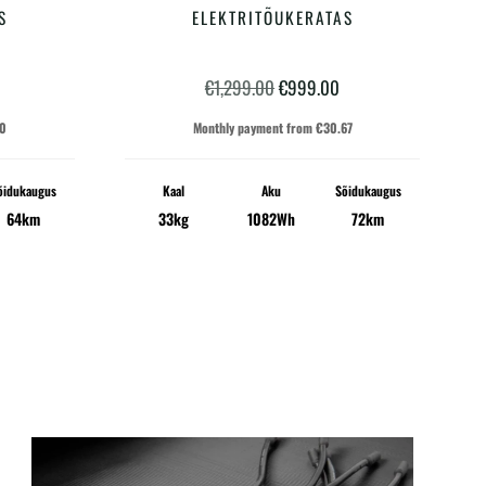
S
ELEKTRITÕUKERATAS
raegune
Algne
Praegune
€
1,299.00
€
999.00
ind
hind
hind
10
Monthly payment from
€
30.67
n:
oli:
on:
õidukaugus
Kaal
Aku
Sõidukaugus
849.00.
€1,299.00.
€999.00.
64km
33kg
1082Wh
72km