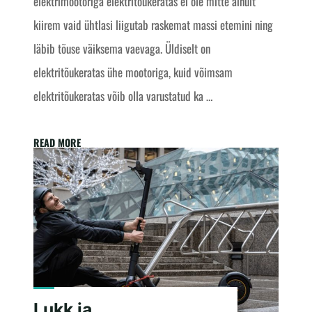
elektrimootoriga elektritõukeratas ei ole mitte ainult
kiirem vaid ühtlasi liigutab raskemat massi etemini ning
läbib tõuse väiksema vaevaga. Üldiselt on
elektritõukeratas ühe mootoriga, kuid võimsam
elektritõukeratas võib olla varustatud ka …
"Elektrimootor
READ MORE
ja
elektritõukeratas
-
jõuallikas"
Lukk ja