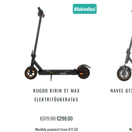
Allahindlus!
KUGOO KIRIN S1 MAX
NAVEE GT
LISA KORVI
ELEKTRITÕUKERATAS
Algne
Praegune
€
379.00
€
298.00
hind
hind
Monthly payment from
€
11.53
M