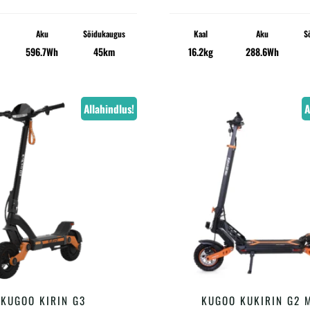
Aku
Sõidukaugus
Kaal
Aku
S
596.7Wh
45km
16.2kg
288.6Wh
Allahindlus!
A
KUGOO KIRIN G3
KUGOO KUKIRIN G2 
LISA KORVI
LISA KORVI