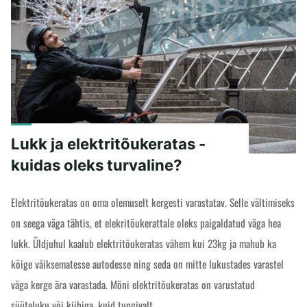
"IP-
READ MORE
kaitseaste
-
kui
veekindel
on
elektritõukeratas?"
Lukk ja elektritõukeratas -
kuidas oleks turvaline?
Elektritõukeratas on oma olemuselt kergesti varastatav. Selle vältimiseks
on seega väga tähtis, et elekritõukerattale oleks paigaldatud väga hea
lukk. Üldjuhul kaalub elektritõukeratas vähem kui 23kg ja mahub ka
kõige väiksematesse autodesse ning seda on mitte lukustades varastel
väga kerge ära varastada. Mõni elektritõukeratas on varustatud
süüteluku või kiibiga, kuid tungivalt …