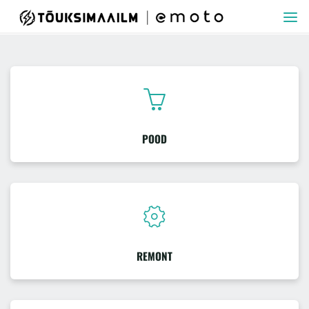
Skip
TÕUKSIMAAILM
to
content
POOD
REMONT