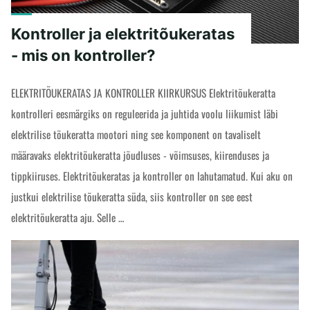
Kontroller ja elektritõukeratas
- mis on kontroller?
ELEKTRITÕUKERATAS JA KONTROLLER KIIRKURSUS Elektritõukeratta
kontrolleri eesmärgiks on reguleerida ja juhtida voolu liikumist läbi
elektrilise tõukeratta mootori ning see komponent on tavaliselt
määravaks elektritõukeratta jõudluses - võimsuses, kiirenduses ja
tippkiiruses. Elektritõukeratas ja kontroller on lahutamatud. Kui aku on
justkui elektrilise tõukeratta süda, siis kontroller on see eest
elektritõukeratta aju. Selle …
"Kontroller
READ MORE
ja
elektritõukeratas