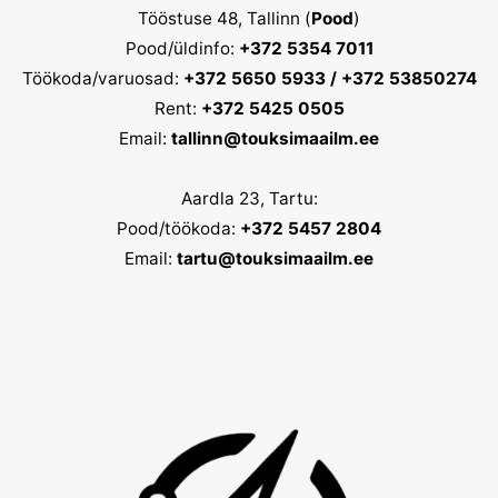
Tööstuse 48, Tallinn (
Pood
)
Pood/üldinfo:
+372 5354 7011
Töökoda/varuosad:
+372 5650 5933 / +372 53850274
Rent:
+372 5425 0505
Email:
tallinn@touksimaailm.ee
Aardla 23, Tartu:
Pood/töökoda:
+372 5457 2804
Email:
tartu@touksimaailm.ee