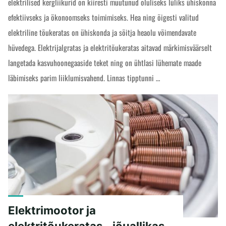
elektrilised kergliikurid on kiiresti muutunud oluliseks lüliks ühiskonna
efektiivseks ja ökonoomseks toimimiseks. Hea ning õigesti valitud
elektriline tõukeratas on ühiskonda ja sõitja heaolu võimendavate
hüvedega. Elektrijalgratas ja elektritõukeratas aitavad märkimisväärselt
langetada kasvuhoonegaaside teket ning on ühtlasi lühemate maade
läbimiseks parim liiklumisvahend. Linnas tipptunni …
"Elektritõukeratas
READ MORE
ja
regulatsioonide
negatiivne
mõju"
Elektrimootor ja
elektritõukeratas - jõuallikas