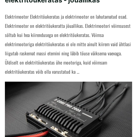
Elektrimootor Elektritõukeratas ja elektrimootor on lahutamatud osad.
Elektrimootor on elektritõukeratta jõuallikas. Elektrimootori võimsusest
sõltub kui hea kiirendusega on elektritõukeratas. Võimsa
elektrimootoriga elektritõukeratas ei ole mitte ainult kiirem vaid ühtlasi
liigutab raskemat massi etemini ning läbib tõuse väiksema vaevaga.
Üldiselt on elektritõukeratas ühe mootoriga, kuid võimsam
elektritõukeratas võib olla varustatud ka …
"Elektrimootor
READ MORE
ja
elektritõukeratas
-
jõuallikas"