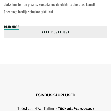
abiks kui teil on plaanis soetada endale elektritõukeratas. Esmalt
ühendage laadija seinakontakti Kui …
"Laadija
READ MORE
VEEL POSTITUSI
ja
elektritõukeratas
-
kuidas
peaks
laadima?"
ESINDUSKAUPLUSED
Tööstuse 47a, Tallinn (
Töökoda/varuosad
)