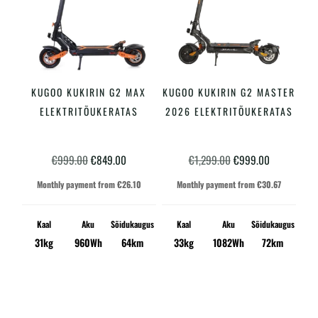
KUGOO KUKIRIN G2 MAX
KUGOO KUKIRIN G2 MASTER
LISA KORVI
LISA KORVI
ELEKTRITÕUKERATAS
2026 ELEKTRITÕUKERATAS
Algne
Praegune
Algne
Praegune
€
999.00
€
849.00
€
1,299.00
€
999.00
hind
hind
hind
hind
Monthly payment from
€
26.10
Monthly payment from
€
30.67
oli:
on:
oli:
on:
€999.00.
€849.00.
€1,299.00.
€999.00.
Kaal
Aku
Sõidukaugus
Kaal
Aku
Sõidukaugus
31kg
960Wh
64km
33kg
1082Wh
72km