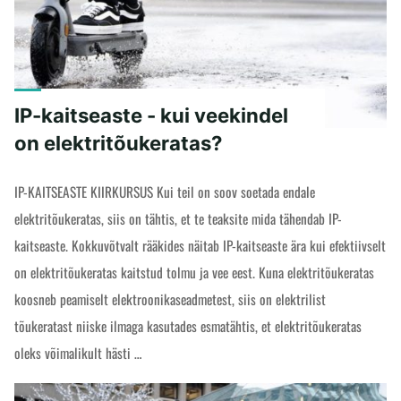
-
mis
on
kontroller?"
IP-kaitseaste - kui veekindel
on elektritõukeratas?
IP-KAITSEASTE KIIRKURSUS Kui teil on soov soetada endale
elektritõukeratas, siis on tähtis, et te teaksite mida tähendab IP-
kaitseaste. Kokkuvõtvalt rääkides näitab IP-kaitseaste ära kui efektiivselt
on elektritõukeratas kaitstud tolmu ja vee eest. Kuna elektritõukeratas
koosneb peamiselt elektroonikaseadmetest, siis on elektrilist
tõukeratast niiske ilmaga kasutades esmatähtis, et elektritõukeratas
oleks võimalikult hästi …