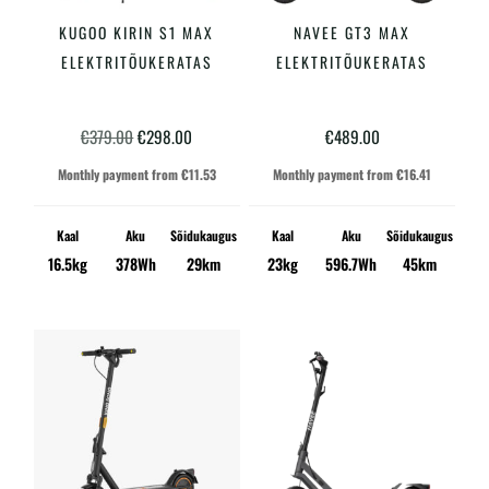
KUGOO KIRIN S1 MAX
NAVEE GT3 MAX
LISA KORVI
LISA KORVI
ELEKTRITÕUKERATAS
ELEKTRITÕUKERATAS
Algne
Praegune
€
379.00
€
298.00
€
489.00
hind
hind
Monthly payment from
€
11.53
Monthly payment from
€
16.41
oli:
on:
€379.00.
€298.00.
Kaal
Aku
Sõidukaugus
Kaal
Aku
Sõidukaugus
16.5kg
378Wh
29km
23kg
596.7Wh
45km