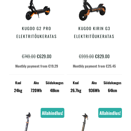
KUGOO G2 PRO
KUGOO KIRIN G3
LISA KORVI
LISA KORVI
ELEKTRITÕUKERATAS
ELEKTRITÕUKERATAS
Algne
Praegune
Algne
Praegune
€
749.00
€
629.00
€
999.00
€
829.00
hind
hind
hind
hind
Monthly payment from
€
19.29
Monthly payment from
€
25.45
oli:
on:
oli:
on:
€749.00.
€629.00.
€999.00.
€829.00.
Kaal
Aku
Sõidukaugus
Kaal
Aku
Sõidukaugus
24kg
720Wh
48km
26.7kg
936Wh
64km
Allahindlus!
Allahindlus!