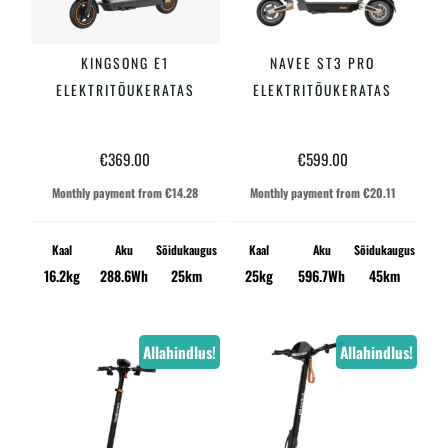
KINGSONG E1
NAVEE ST3 PRO
LISA KORVI
LISA KORVI
ELEKTRITÕUKERATAS
ELEKTRITÕUKERATAS
€
369.00
€
599.00
Monthly payment from
€
14.28
Monthly payment from
€
20.11
Kaal
Aku
Sõidukaugus
Kaal
Aku
Sõidukaugus
16.2kg
288.6Wh
25km
25kg
596.7Wh
45km
Allahindlus!
Allahindlus!