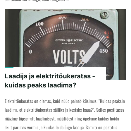
"Lukk
READ MORE
ja
elektritõukeratas
-
kuidas
oleks
turvaline?"
Laadija ja elektritõukeratas -
kuidas peaks laadima?
Elektritõukeratas on olemas, kuid nüüd painab küsimus: “Kuidas peaksin
laadima, et elektritõukeratas säiliks ja kestaks kaua?”. Selles postituses
räägime täpsemalt laadimisest, müütidest ning õpetame kuidas hoida
akut parimas vormis ja kuidas leida õige laadija. Samuti on postitus