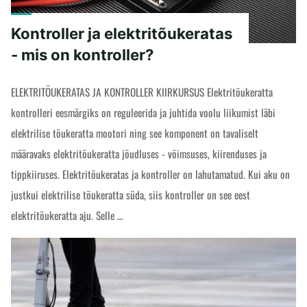
Kontroller ja elektritõukeratas
- mis on kontroller?
ELEKTRITÕUKERATAS JA KONTROLLER KIIRKURSUS Elektritõukeratta
kontrolleri eesmärgiks on reguleerida ja juhtida voolu liikumist läbi
elektrilise tõukeratta mootori ning see komponent on tavaliselt
määravaks elektritõukeratta jõudluses - võimsuses, kiirenduses ja
tippkiiruses. Elektritõukeratas ja kontroller on lahutamatud. Kui aku on
justkui elektrilise tõukeratta süda, siis kontroller on see eest
elektritõukeratta aju. Selle …
"Kontroller
READ MORE
ja
elektritõukeratas