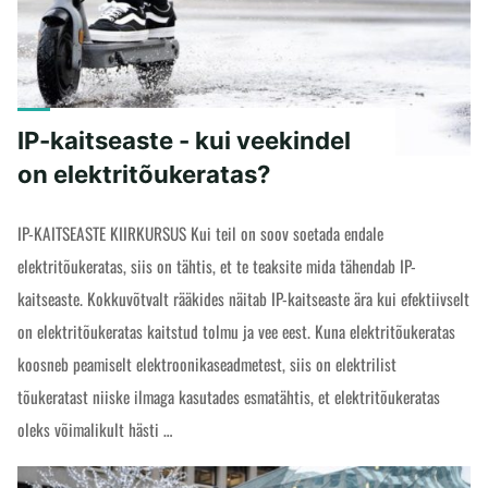
-
mis
on
kontroller?"
IP-kaitseaste - kui veekindel
on elektritõukeratas?
IP-KAITSEASTE KIIRKURSUS Kui teil on soov soetada endale
elektritõukeratas, siis on tähtis, et te teaksite mida tähendab IP-
kaitseaste. Kokkuvõtvalt rääkides näitab IP-kaitseaste ära kui efektiivselt
on elektritõukeratas kaitstud tolmu ja vee eest. Kuna elektritõukeratas
koosneb peamiselt elektroonikaseadmetest, siis on elektrilist
tõukeratast niiske ilmaga kasutades esmatähtis, et elektritõukeratas
oleks võimalikult hästi …