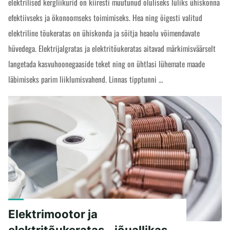
elektrilised kergliikurid on kiiresti muutunud oluliseks lüliks ühiskonna
efektiivseks ja ökonoomseks toimimiseks. Hea ning õigesti valitud
elektriline tõukeratas on ühiskonda ja sõitja heaolu võimendavate
hüvedega. Elektrijalgratas ja elektritõukeratas aitavad märkimisväärselt
langetada kasvuhoonegaaside teket ning on ühtlasi lühemate maade
läbimiseks parim liiklumisvahend. Linnas tipptunni …
"Elektritõukeratas
READ MORE
ja
regulatsioonide
negatiivne
mõju"
Elektrimootor ja
elektritõukeratas - jõuallikas