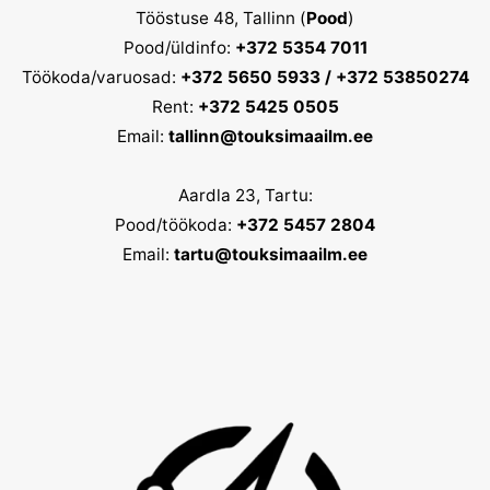
Tööstuse 48, Tallinn (
Pood
)
Pood/üldinfo:
+372 5354 7011
Töökoda/varuosad:
+372 5650 5933 / +372 53850274
Rent:
+372 5425 0505
Email:
tallinn@touksimaailm.ee
Aardla 23, Tartu:
Pood/töökoda:
+372 5457 2804
Email:
tartu@touksimaailm.ee