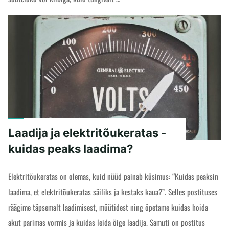
"Lukk
READ MORE
ja
elektritõukeratas
-
kuidas
oleks
turvaline?"
Laadija ja elektritõukeratas -
kuidas peaks laadima?
Elektritõukeratas on olemas, kuid nüüd painab küsimus: “Kuidas peaksin
laadima, et elektritõukeratas säiliks ja kestaks kaua?”. Selles postituses
räägime täpsemalt laadimisest, müütidest ning õpetame kuidas hoida
akut parimas vormis ja kuidas leida õige laadija. Samuti on postitus