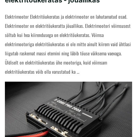
Elektrimootor Elektritõukeratas ja elektrimootor on lahutamatud osad.
Elektrimootor on elektritõukeratta jõuallikas. Elektrimootori võimsusest
sõltub kui hea kiirendusega on elektritõukeratas. Võimsa
elektrimootoriga elektritõukeratas ei ole mitte ainult kiirem vaid ühtlasi
liigutab raskemat massi etemini ning läbib tõuse väiksema vaevaga.
Üldiselt on elektritõukeratas ühe mootoriga, kuid võimsam
elektritõukeratas võib olla varustatud ka …
"Elektrimootor
READ MORE
ja
elektritõukeratas
-
jõuallikas"