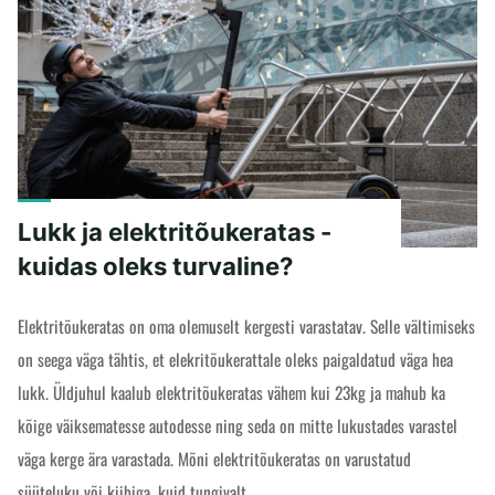
"IP-
READ MORE
kaitseaste
-
kui
veekindel
on
elektritõukeratas?"
Lukk ja elektritõukeratas -
kuidas oleks turvaline?
Elektritõukeratas on oma olemuselt kergesti varastatav. Selle vältimiseks
on seega väga tähtis, et elekritõukerattale oleks paigaldatud väga hea
lukk. Üldjuhul kaalub elektritõukeratas vähem kui 23kg ja mahub ka
kõige väiksematesse autodesse ning seda on mitte lukustades varastel
väga kerge ära varastada. Mõni elektritõukeratas on varustatud
süüteluku või kiibiga, kuid tungivalt …