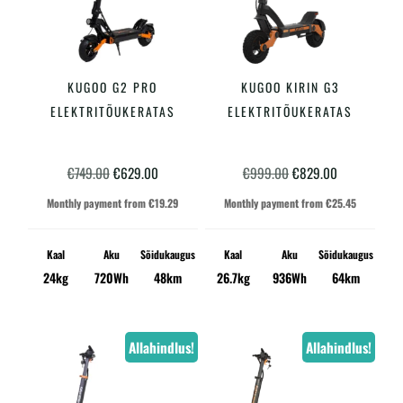
KUGOO G2 PRO
KUGOO KIRIN G3
LISA KORVI
LISA KORVI
ELEKTRITÕUKERATAS
ELEKTRITÕUKERATAS
Algne
Praegune
Algne
Praegune
€
749.00
€
629.00
€
999.00
€
829.00
hind
hind
hind
hind
Monthly payment from
€
19.29
Monthly payment from
€
25.45
oli:
on:
oli:
on:
€749.00.
€629.00.
€999.00.
€829.00.
Kaal
Aku
Sõidukaugus
Kaal
Aku
Sõidukaugus
24kg
720Wh
48km
26.7kg
936Wh
64km
Allahindlus!
Allahindlus!