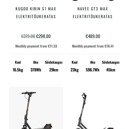
KUGOO KIRIN S1 MAX
NAVEE GT3 MAX
LISA KORVI
LISA KORVI
ELEKTRITÕUKERATAS
ELEKTRITÕUKERATAS
Algne
Praegune
€
379.00
€
298.00
€
489.00
hind
hind
Monthly payment from
€
11.53
Monthly payment from
€
16.41
oli:
on:
€379.00.
€298.00.
Kaal
Aku
Sõidukaugus
Kaal
Aku
Sõidukaugus
16.5kg
378Wh
29km
23kg
596.7Wh
45km