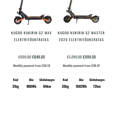
KUGOO KUKIRIN G2 MAX
KUGOO KUKIRIN G2 MASTER
LISA KORVI
LISA KORVI
ELEKTRITÕUKERATAS
2026 ELEKTRITÕUKERATAS
Algne
Praegune
Algne
Praegune
€
999.00
€
849.00
€
1,299.00
€
999.00
hind
hind
hind
hind
Monthly payment from
€
26.10
Monthly payment from
€
30.67
oli:
on:
oli:
on:
€999.00.
€849.00.
€1,299.00.
€999.00.
Kaal
Aku
Sõidukaugus
Kaal
Aku
Sõidukaugus
31kg
960Wh
64km
33kg
1082Wh
72km