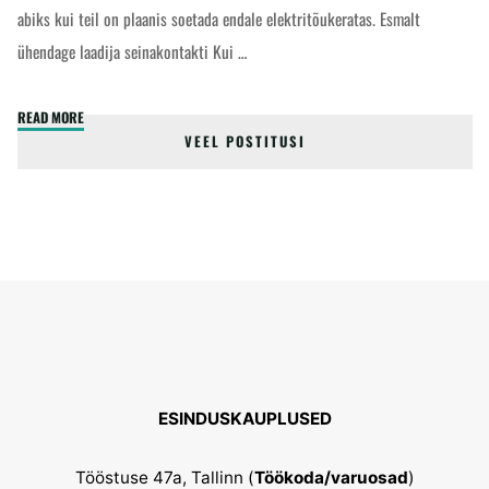
abiks kui teil on plaanis soetada endale elektritõukeratas. Esmalt
ühendage laadija seinakontakti Kui …
"Laadija
READ MORE
VEEL POSTITUSI
ja
elektritõukeratas
-
kuidas
peaks
laadima?"
ESINDUSKAUPLUSED
Tööstuse 47a, Tallinn (
Töökoda/varuosad
)