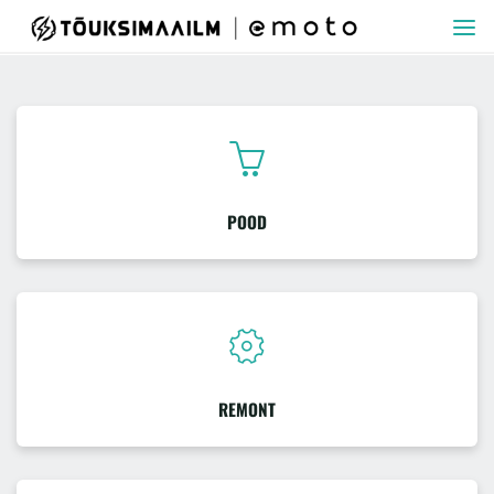
Skip
TÕUKSIMAAILM
to
content
POOD
REMONT