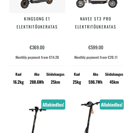
KINGSONG E1
NAVEE ST3 PRO
LISA KORVI
LISA KORVI
ELEKTRITÕUKERATAS
ELEKTRITÕUKERATAS
€
369.00
€
599.00
Monthly payment from
€
14.28
Monthly payment from
€
20.11
Kaal
Aku
Sõidukaugus
Kaal
Aku
Sõidukaugus
16.2kg
288.6Wh
25km
25kg
596.7Wh
45km
Allahindlus!
Allahindlus!