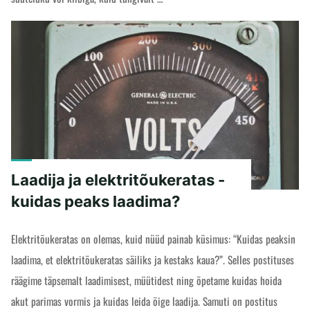
"Lukk
READ MORE
ja
elektritõukeratas
-
kuidas
oleks
turvaline?"
Laadija ja elektritõukeratas -
kuidas peaks laadima?
Elektritõukeratas on olemas, kuid nüüd painab küsimus: “Kuidas peaksin
laadima, et elektritõukeratas säiliks ja kestaks kaua?”. Selles postituses
räägime täpsemalt laadimisest, müütidest ning õpetame kuidas hoida
akut parimas vormis ja kuidas leida õige laadija. Samuti on postitus