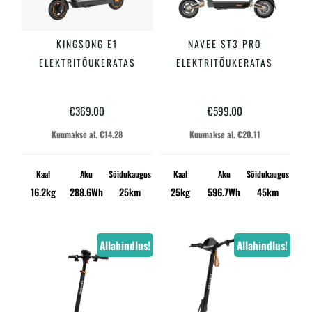
KINGSONG E1
NAVEE ST3 PRO
LISA KORVI
LISA KORVI
ELEKTRITÕUKERATAS
ELEKTRITÕUKERATAS
€
369.00
€
599.00
Kuumakse al.
€
14.28
Kuumakse al.
€
20.11
Kaal
Aku
Sõidukaugus
Kaal
Aku
Sõidukaugus
16.2kg
288.6Wh
25km
25kg
596.7Wh
45km
Allahindlus!
Allahindlus!