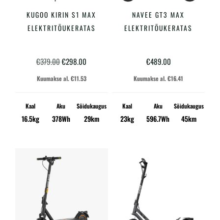
KUGOO KIRIN S1 MAX
NAVEE GT3 MAX
LISA KORVI
LISA KORVI
ELEKTRITÕUKERATAS
ELEKTRITÕUKERATAS
Algne
Praegune
€
379.00
€
298.00
€
489.00
hind
hind
Kuumakse al.
€
11.53
Kuumakse al.
€
16.41
oli:
on:
€379.00.
€298.00.
Kaal
Aku
Sõidukaugus
Kaal
Aku
Sõidukaugus
16.5kg
378Wh
29km
23kg
596.7Wh
45km