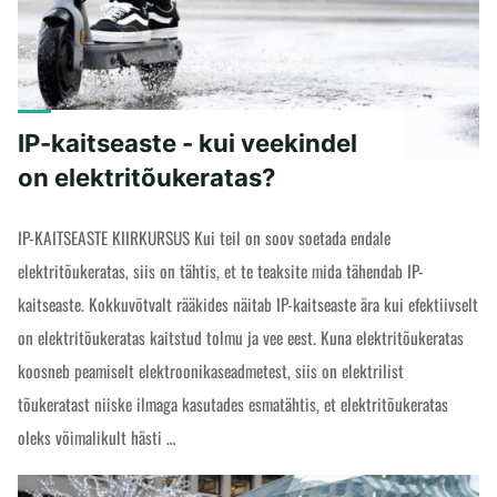
-
mis
on
kontroller?"
IP-kaitseaste - kui veekindel
on elektritõukeratas?
IP-KAITSEASTE KIIRKURSUS Kui teil on soov soetada endale
elektritõukeratas, siis on tähtis, et te teaksite mida tähendab IP-
kaitseaste. Kokkuvõtvalt rääkides näitab IP-kaitseaste ära kui efektiivselt
on elektritõukeratas kaitstud tolmu ja vee eest. Kuna elektritõukeratas
koosneb peamiselt elektroonikaseadmetest, siis on elektrilist
tõukeratast niiske ilmaga kasutades esmatähtis, et elektritõukeratas
oleks võimalikult hästi …