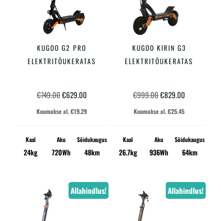
KUGOO G2 PRO
KUGOO KIRIN G3
LISA KORVI
LISA KORVI
ELEKTRITÕUKERATAS
ELEKTRITÕUKERATAS
Algne
Praegune
Algne
Praegune
€
749.00
€
629.00
€
999.00
€
829.00
hind
hind
hind
hind
Kuumakse al.
€
19.29
Kuumakse al.
€
25.45
oli:
on:
oli:
on:
€749.00.
€629.00.
€999.00.
€829.00.
Kaal
Aku
Sõidukaugus
Kaal
Aku
Sõidukaugus
24kg
720Wh
48km
26.7kg
936Wh
64km
Allahindlus!
Allahindlus!