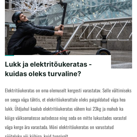
"IP-
READ MORE
kaitseaste
-
kui
veekindel
on
elektritõukeratas?"
Lukk ja elektritõukeratas -
kuidas oleks turvaline?
Elektritõukeratas on oma olemuselt kergesti varastatav. Selle vältimiseks
on seega väga tähtis, et elekritõukerattale oleks paigaldatud väga hea
lukk. Üldjuhul kaalub elektritõukeratas vähem kui 23kg ja mahub ka
kõige väiksematesse autodesse ning seda on mitte lukustades varastel
väga kerge ära varastada. Mõni elektritõukeratas on varustatud
süüteluku või kiibiga, kuid tungivalt …