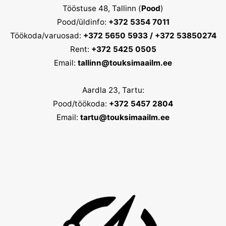
Tööstuse 48, Tallinn (
Pood
)
Pood/üldinfo:
+372 5354 7011
Töökoda/varuosad:
+372 5650 5933 / +372 53850274
Rent:
+372 5425 0505
Email:
tallinn@touksimaailm.ee
Aardla 23, Tartu:
Pood/töökoda:
+372 5457 2804
Email:
tartu@touksimaailm.ee