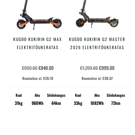
KUGOO KUKIRIN G2 MAX
KUGOO KUKIRIN G2 MASTER
LISA KORVI
LISA KORVI
ELEKTRITÕUKERATAS
2026 ELEKTRITÕUKERATAS
Algne
Praegune
Algne
Praegune
€
999.00
€
849.00
€
1,299.00
€
999.00
hind
hind
hind
hind
Kuumakse al.
€
26.10
Kuumakse al.
€
30.67
oli:
on:
oli:
on:
€999.00.
€849.00.
€1,299.00.
€999.00.
Kaal
Aku
Sõidukaugus
Kaal
Aku
Sõidukaugus
31kg
960Wh
64km
33kg
1082Wh
72km