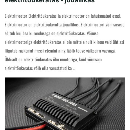
Elektrimootor Elektritõukeratas ja elektrimootor on lahutamatud osad.
Elektrimootor on elektritõukeratta jõuallikas. Elektrimootori võimsusest
sõltub kui hea kiirendusega on elektritõukeratas. Võimsa
elektrimootoriga elektritõukeratas ei ole mitte ainult kiirem vaid ühtlasi
liigutab raskemat massi etemini ning läbib tõuse väiksema vaevaga.
Üldiselt on elektritõukeratas ühe mootoriga, kuid võimsam
elektritõukeratas võib olla varustatud ka …
"Elektrimootor
READ MORE
ja
elektritõukeratas
-
jõuallikas"