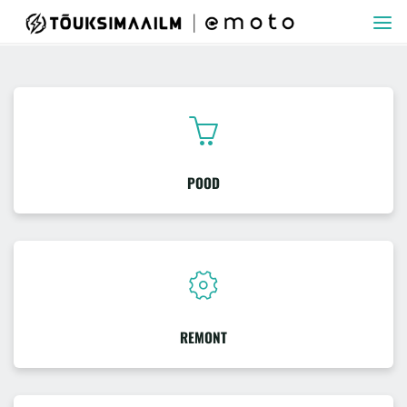
Skip
TÕUKSIMAAILM
to
content
POOD
REMONT