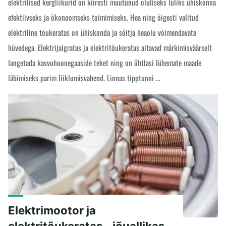
elektrilised kergliikurid on kiiresti muutunud oluliseks lüliks ühiskonna
efektiivseks ja ökonoomseks toimimiseks. Hea ning õigesti valitud
elektriline tõukeratas on ühiskonda ja sõitja heaolu võimendavate
hüvedega. Elektrijalgratas ja elektritõukeratas aitavad märkimisväärselt
langetada kasvuhoonegaaside teket ning on ühtlasi lühemate maade
läbimiseks parim liiklumisvahend. Linnas tipptunni …
"Elektritõukeratas
READ MORE
ja
regulatsioonide
negatiivne
mõju"
Elektrimootor ja
elektritõukeratas - jõuallikas