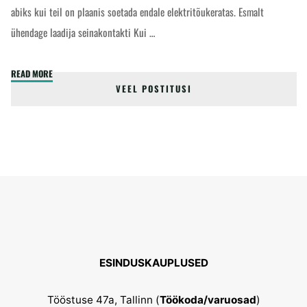
abiks kui teil on plaanis soetada endale elektritõukeratas. Esmalt
ühendage laadija seinakontakti Kui …
"Laadija
READ MORE
VEEL POSTITUSI
ja
elektritõukeratas
-
kuidas
peaks
laadima?"
ESINDUSKAUPLUSED
Tööstuse 47a, Tallinn (
Töökoda/varuosad
)