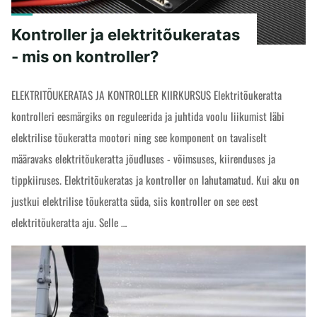
Kontroller ja elektritõukeratas
- mis on kontroller?
ELEKTRITÕUKERATAS JA KONTROLLER KIIRKURSUS Elektritõukeratta
kontrolleri eesmärgiks on reguleerida ja juhtida voolu liikumist läbi
elektrilise tõukeratta mootori ning see komponent on tavaliselt
määravaks elektritõukeratta jõudluses - võimsuses, kiirenduses ja
tippkiiruses. Elektritõukeratas ja kontroller on lahutamatud. Kui aku on
justkui elektrilise tõukeratta süda, siis kontroller on see eest
elektritõukeratta aju. Selle …
"Kontroller
READ MORE
ja
elektritõukeratas