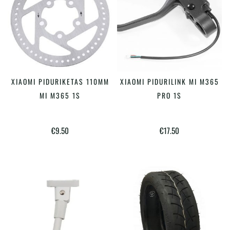
XIAOMI PIDURIKETAS 110MM
XIAOMI PIDURILINK MI M365
LISA KORVI
LISA KORVI
MI M365 1S
PRO 1S
€
9.50
€
17.50