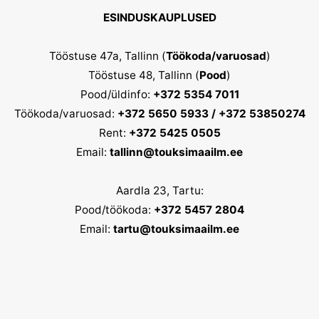
ESINDUSKAUPLUSED
Tööstuse 47a, Tallinn (
Töökoda/varuosad
)
Tööstuse 48, Tallinn (
Pood
)
Pood/üldinfo:
+372 5354 7011
Töökoda/varuosad:
+372 5650 5933 / +372 53850274
Rent:
+372 5425 0505
Email:
tallinn@touksimaailm.ee
Aardla 23, Tartu:
Pood/töökoda:
+372 5457 2804
Email:
tartu@touksimaailm.ee