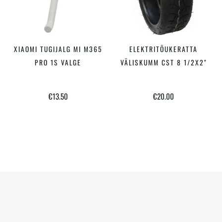
XIAOMI TUGIJALG MI M365
ELEKTRITÕUKERATTA
LISA KORVI
LISA KORVI
PRO 1S VALGE
VÄLISKUMM CST 8 1/2X2"
€
13.50
€
20.00