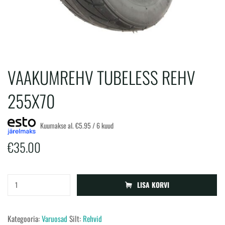
VAAKUMREHV TUBELESS REHV
255X70
Kuumakse al.
€
5.95
/ 6 kuud
€
35.00
Vaakumrehv
LISA KORVI
tubeless
rehv
Kategooria:
Varuosad
Silt:
Rehvid