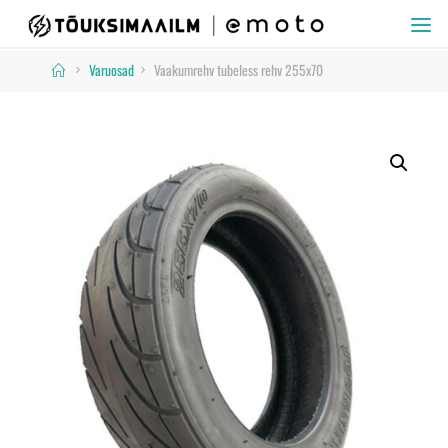
Skip
TÕUKSIMAAILM
to
Home
Varuosad
Vaakumrehv tubeless rehv 255x70
content